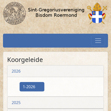
Koorgeleide / SGV-Roermond.nl
Spring naar hoofdtekst
Home
Koorgeleide
2026
(PDF)
1-2026
2025