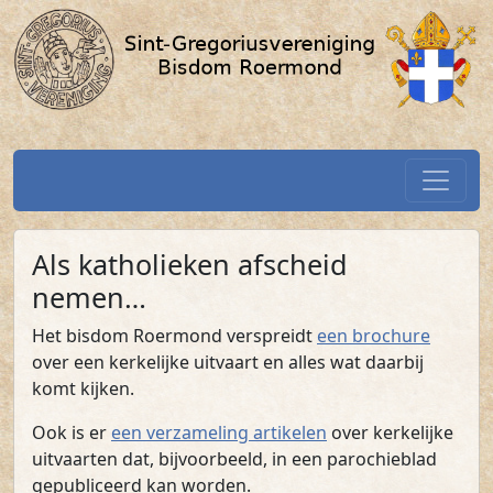
Katholieke uitvaart / SGV-Roerm
Spring naar hoofdtekst
Home
Als katholieken afscheid
nemen…
(PDF)
Het bisdom Roermond verspreidt
een brochure
over een kerkelijke uitvaart en alles wat daarbij
komt kijken.
Ook is er
een verzameling artikelen
over kerkelijke
uitvaarten dat, bijvoorbeeld, in een parochieblad
gepubliceerd kan worden.