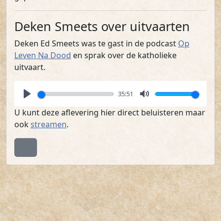
Deken Smeets over uitvaarten
Deken Ed Smeets was te gast in de podcast
Op
Leven Na Dood
en sprak over de katholieke
uitvaart.
35:51
P
M
U kunt deze aflevering hier direct beluisteren maar
l
u
ook
streamen
.
a
t
y
e
Terug naar boven