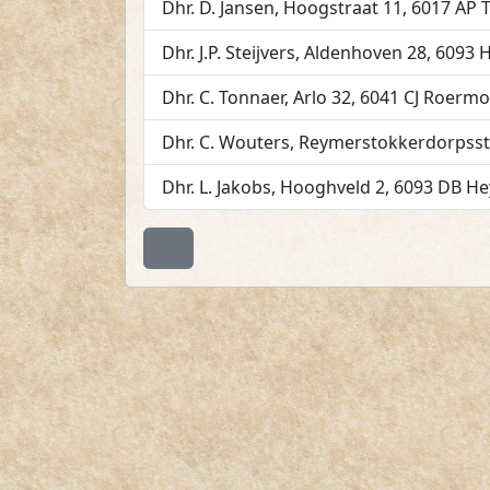
Dhr. D. Jansen
,
Hoogstraat 11
,
6017 AP
Dhr. J.P. Steijvers
,
Aldenhoven 28
,
6093 
Dhr. C. Tonnaer
,
Arlo 32
,
6041 CJ
Roermo
Dhr. C. Wouters
,
Reymerstokkerdorpsst
Dhr. L. Jakobs
,
Hooghveld 2
,
6093 DB
He
Terug naar boven