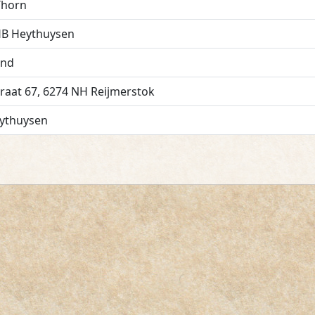
Thorn
HB
Heythuysen
nd
raat 67
,
6274 NH
Reijmerstok
ythuysen