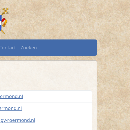
Contact
Zoeken
oermond.nl
oermond.nl
gv-roermond.nl