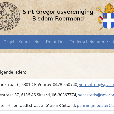
ermond.nl
Orgel
Koorgeleide
Do-ut-Des
Onderscheidingen
olgende leden:
indstraat 6
,
5801 CR
Venray
,
0478-550740
,
voorzitter@sgv-r
estraat 37
,
6136 AS
Sittard
,
06-30567774
,
secretaris@sgv-r
ter
,
Hillenraedtstraat 3
,
6136 BR
Sittard
,
penningmeester@s