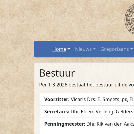
Bestuur / SGV-Ro
Spring naar hoofdtekst
Home
Home
Nieuws
Gregoriaans
Bestuur
Per 1-3-2026 bestaat het bestuur uit de v
Voorzitter:
Vicaris Drs. E. Smeets, pr.
,
E
Secretaris:
Dhr. Efrem Verleng
,
Gelders
Penningmeester:
Dhr. Rik van den Aaks