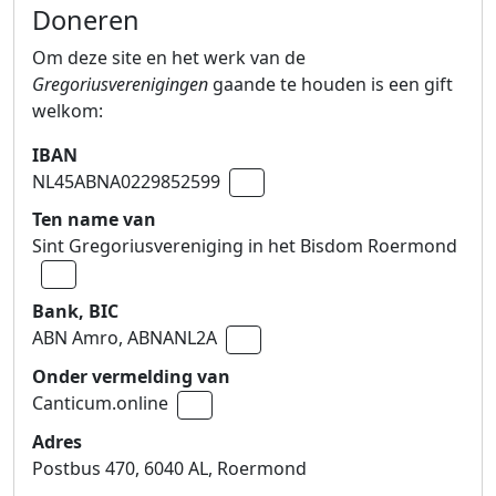
Doneren
Om deze site en het werk van de
Gregoriusverenigingen
gaande te houden is een gift
welkom:
IBAN
NL45ABNA0229852599
Naar klembord kopiëren
Ten name van
Sint Gregoriusvereniging in het Bisdom Roermond
Naar klembord kopiëren
Bank, BIC
ABN Amro,
ABNANL2A
Naar klembord kopiëren
Onder vermelding van
Canticum.online
Naar klembord kopiëren
Adres
Postbus 470, 6040 AL, Roermond