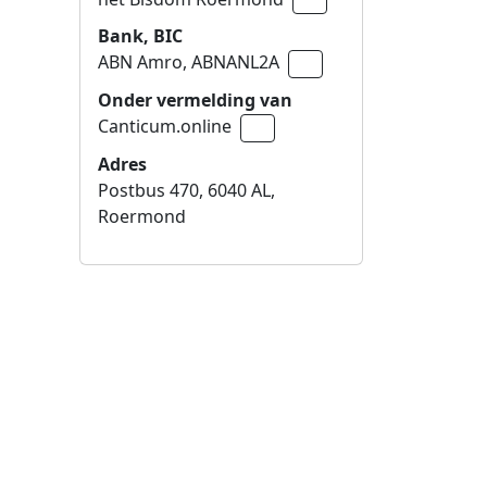
Bank, BIC
ABN Amro,
ABNANL2A
Naar klembord kopiëren
Onder vermelding van
Canticum.online
Naar klembord kopiëren
Adres
Postbus 470, 6040 AL,
Roermond