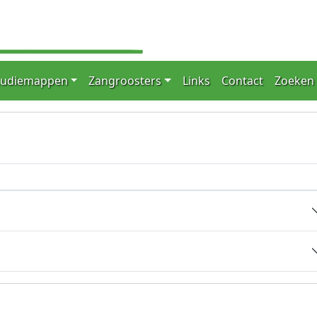
tudiemappen
Zangroosters
Links
Contact
Zoeken