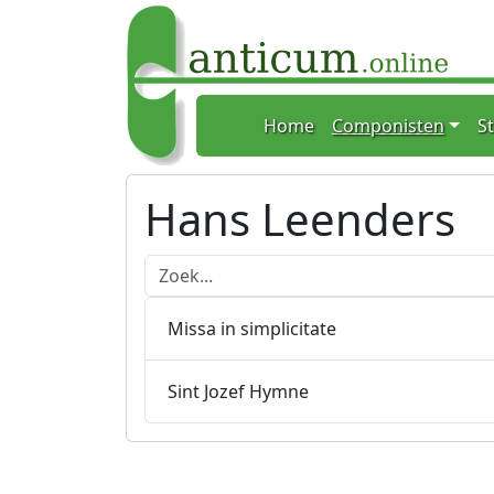
Home
Home
Componisten
S
Spring naar hoofdtekst
Hans Leenders
Doorzoek onderstaande lijst
Missa in simplicitate
Sint Jozef Hymne