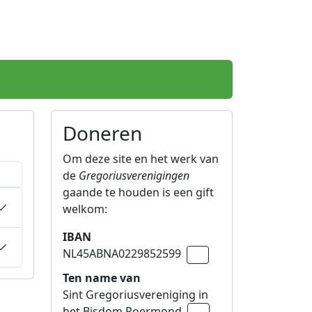
Doneren
Om deze site en het werk van
de
Gregoriusverenigingen
gaande te houden is een gift
welkom:
IBAN
NL45ABNA0229852599
Naar klembord kopiëren
Ten name van
Sint Gregoriusvereniging in
het Bisdom Roermond
Naar klembord kopiëren