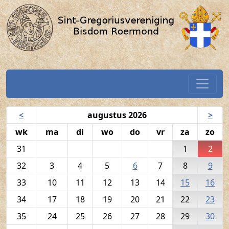
Volkszang - 2 augustus 2026 / 
Spring naar hoofdtekst
Home
Navigatiekalender
<
augustus 2026
>
wk
ma
di
wo
do
vr
za
zo
31
1
2
32
3
4
5
6
7
8
9
33
10
11
12
13
14
15
16
34
17
18
19
20
21
22
23
35
24
25
26
27
28
29
30