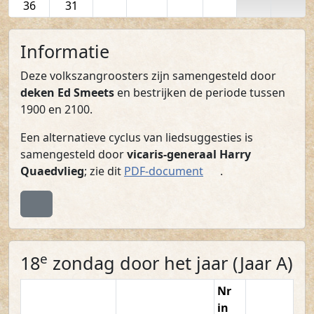
36
31
Informatie
Deze volkszangroosters zijn samengesteld door
deken Ed Smeets
en bestrijken de periode tussen
1900 en 2100.
Een alternatieve cyclus van liedsuggesties is
samengesteld door
vicaris-generaal Harry
(PDF)
Quaedvlieg
; zie dit
PDF-document
.
Terug naar boven
e
18
zondag door het jaar (Jaar A)
Nr
in