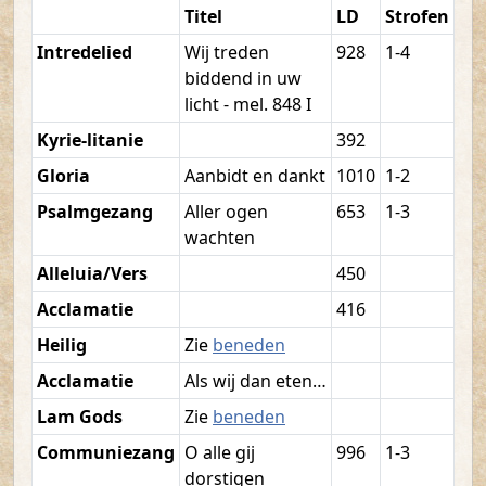
Titel
LD
Strofen
Intredelied
Wij treden
928
1-4
biddend in uw
licht - mel. 848 I
Kyrie-litanie
392
Gloria
Aanbidt en dankt
1010
1-2
Psalmgezang
Aller ogen
653
1-3
wachten
Alleluia/Vers
450
Acclamatie
416
Heilig
Zie
beneden
Acclamatie
Als wij dan eten…
Lam Gods
Zie
beneden
Communiezang
O alle gij
996
1-3
dorstigen