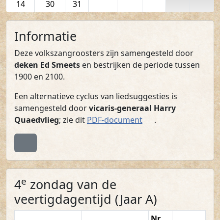
14
30
31
Informatie
Deze volkszangroosters zijn samengesteld door
deken Ed Smeets
en bestrijken de periode tussen
1900 en 2100.
Een alternatieve cyclus van liedsuggesties is
samengesteld door
vicaris-generaal Harry
(PDF)
Quaedvlieg
; zie dit
PDF-document
.
Terug naar boven
e
4
zondag van de
veertigdagentijd (Jaar A)
Nr