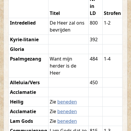
in
Titel
LD
Strofen
Intredelied
De Heer zal ons
800
1-2
bevrijden
Kyrie-litanie
392
Gloria
Psalmgezang
Want mijn
484
1-4
herder is de
Heer
Alleluia/Vers
450
Acclamatie
Heilig
Zie
beneden
Acclamatie
Zie
beneden
Lam Gods
Zie
beneden
Communiezang
Lam Gods dat zo
815
1-3