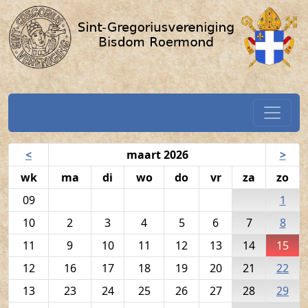
Volkszang - 15 maart 2026 / SG
Spring naar hoofdtekst
Home
Navigatiekalender
<
maart 2026
>
wk
ma
di
wo
do
vr
za
zo
09
1
10
2
3
4
5
6
7
8
11
9
10
11
12
13
14
15
12
16
17
18
19
20
21
22
13
23
24
25
26
27
28
29