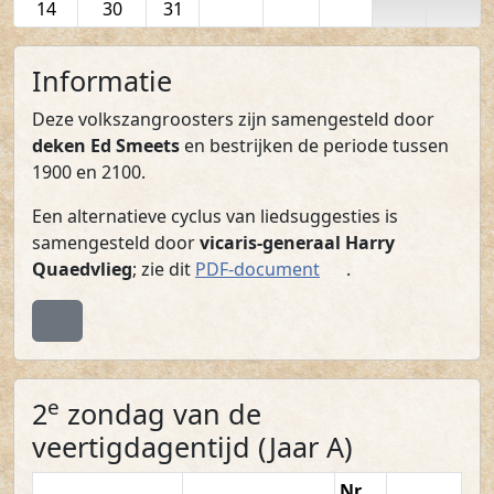
14
30
31
Informatie
Deze volkszangroosters zijn samengesteld door
deken Ed Smeets
en bestrijken de periode tussen
1900 en 2100.
Een alternatieve cyclus van liedsuggesties is
samengesteld door
vicaris-generaal Harry
(PDF)
Quaedvlieg
; zie dit
PDF-document
.
Terug naar boven
e
2
zondag van de
veertigdagentijd (Jaar A)
Nr