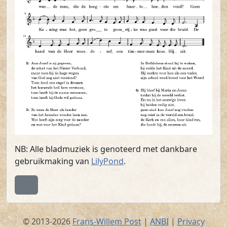
NB: Alle bladmuziek is genoteerd met dankbare
gebruikmaking van
LilyPond
.
Terug naar boven
© 2013-2026
Frans-Willem Post
|
ANBI
|
Privacy