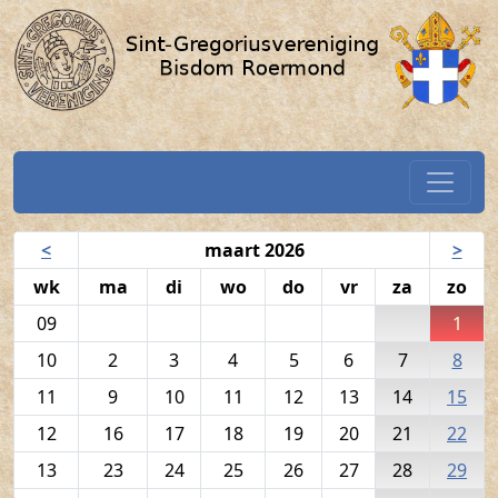
Volkszang - 1 maart 2026 / SGV
Spring naar hoofdtekst
Home
Navigatiekalender
<
maart 2026
>
wk
ma
di
wo
do
vr
za
zo
09
1
10
2
3
4
5
6
7
8
11
9
10
11
12
13
14
15
12
16
17
18
19
20
21
22
13
23
24
25
26
27
28
29