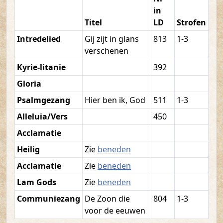
in
Titel
LD
Strofen
Intredelied
Gij zijt in glans
813
1-3
verschenen
Kyrie-litanie
392
Gloria
Psalmgezang
Hier ben ik, God
511
1-3
Alleluia/Vers
450
Acclamatie
Heilig
Zie
beneden
Acclamatie
Zie
beneden
Lam Gods
Zie
beneden
Communiezang
De Zoon die
804
1-3
voor de eeuwen