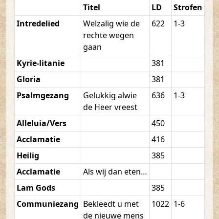
Titel
LD
Strofen
Intredelied
Welzalig wie de
622
1-3
rechte wegen
gaan
Kyrie-litanie
381
Gloria
381
Psalmgezang
Gelukkig alwie
636
1-3
de Heer vreest
Alleluia/Vers
450
Acclamatie
416
Heilig
385
Acclamatie
Als wij dan eten…
Lam Gods
385
Communiezang
Bekleedt u met
1022
1-6
de nieuwe mens