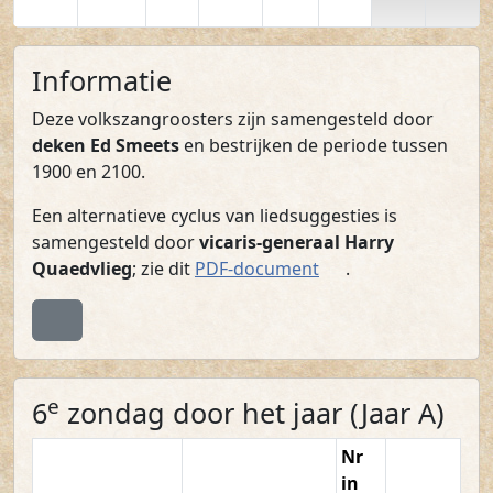
Informatie
Deze volkszangroosters zijn samengesteld door
deken Ed Smeets
en bestrijken de periode tussen
1900 en 2100.
Een alternatieve cyclus van liedsuggesties is
samengesteld door
vicaris-generaal Harry
(PDF)
Quaedvlieg
; zie dit
PDF-document
.
Terug naar boven
e
6
zondag door het jaar (Jaar A)
Nr
in