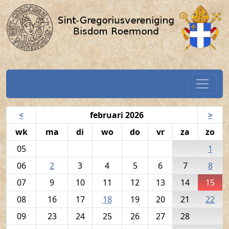
Volkszang - 15 februari 2026 / 
Spring naar hoofdtekst
Home
Navigatiekalender
<
februari 2026
>
wk
ma
di
wo
do
vr
za
zo
05
1
06
2
3
4
5
6
7
8
07
9
10
11
12
13
14
15
08
16
17
18
19
20
21
22
09
23
24
25
26
27
28