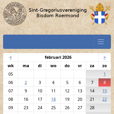
Volkszang - 8 februari 2026 / S
Spring naar hoofdtekst
Home
Navigatiekalender
<
februari 2026
>
wk
ma
di
wo
do
vr
za
zo
05
1
06
2
3
4
5
6
7
8
07
9
10
11
12
13
14
15
08
16
17
18
19
20
21
22
09
23
24
25
26
27
28