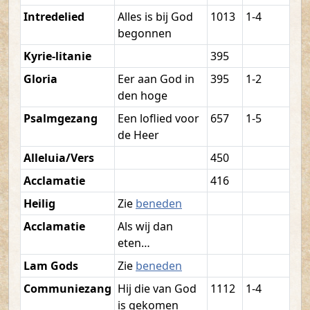
Intredelied
Alles is bij God
1013
1-4
begonnen
Kyrie-litanie
395
Gloria
Eer aan God in
395
1-2
den hoge
Psalmgezang
Een loflied voor
657
1-5
de Heer
Alleluia/Vers
450
Acclamatie
416
Heilig
Zie
beneden
Acclamatie
Als wij dan
eten…
Lam Gods
Zie
beneden
Communiezang
Hij die van God
1112
1-4
is gekomen