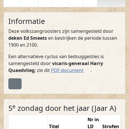
Informatie
Deze volkszangroosters zijn samengesteld door
deken Ed Smeets
en bestrijken de periode tussen
1900 en 2100.
Een alternatieve cyclus van liedsuggesties is
samengesteld door
vicaris-generaal Harry
(PDF)
Quaedvlieg
; zie dit
PDF-document
.
Terug naar boven
e
5
zondag door het jaar (Jaar A)
Nr in
Titel
LD
Strofen