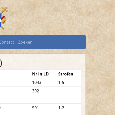
rmond.nl
Contact
Zoeken
)
Nr in LD
Strofen
1043
1-5
392
e
591
1-2