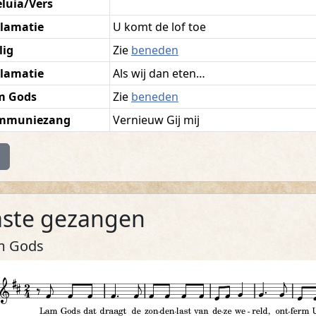
eluia/Vers
lamatie
U komt de lof toe
lig
Zie
beneden
lamatie
Als wij dan eten…
m Gods
Zie
beneden
mmuniezang
Vernieuw Gij mij
rug naar boven
aste gezangen
m Gods