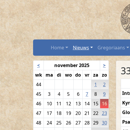
Volkszang - 16 n
Spring naar hoofdtekst
Home
Home
Nieuws
Gregoriaans
Navigatiekalender
<
november 2025
>
3
wk
ma
di
wo
do
vr
za
zo
44
1
2
Int
45
3
4
5
6
7
8
9
Kyr
46
10
11
12
13
14
15
16
Glo
47
17
18
19
20
21
22
23
Ps
48
24
25
26
27
28
29
30