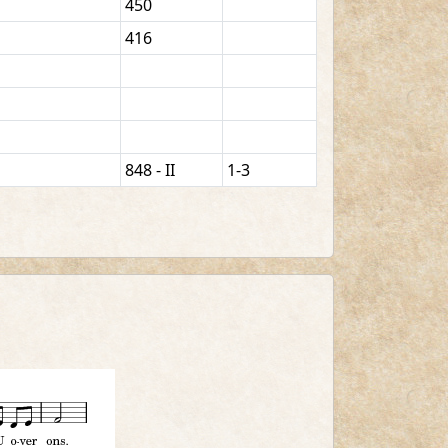
450
416
848 - II
1-3