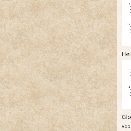
Hei
Glo
Voo