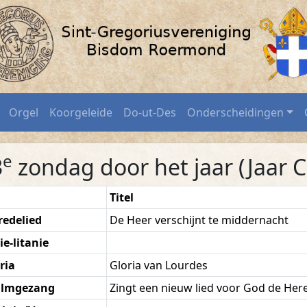
ovember 2025 / SGV-Roe
Orgel
Koorgeleide
Do-ut-Des
Onderscheidingen
e
3
zondag door het jaar (Jaar C
Titel
redelied
De Heer verschijnt te middernacht
ie-litanie
ria
Gloria van Lourdes
almgezang
Zingt een nieuw lied voor God de Her