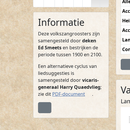
All
Acc
Informatie
Hei
Acc
Deze volkszangroosters zijn
La
samengesteld door
deken
Ed Smeets
en bestrijken de
Co
periode tussen 1900 en 2100.
Te
Een alternatieve cyclus van
liedsuggesties is
samengesteld door
vicaris-
V
generaal Harry Quaedvlieg
;
(PDF)
zie dit
PDF-document
.
La
Terug naar boven