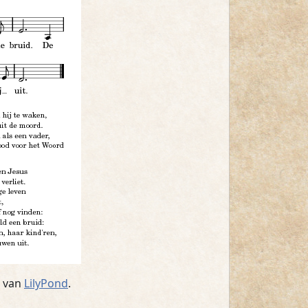
g van
LilyPond
.