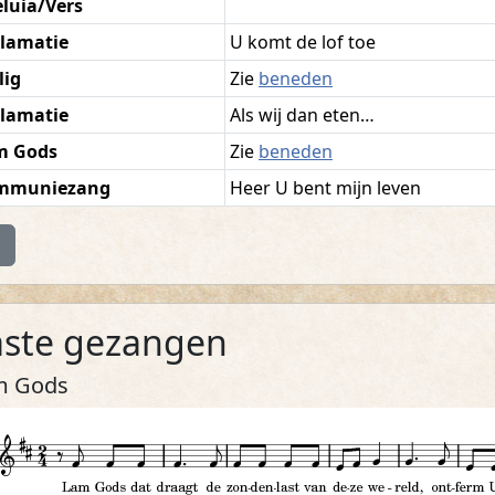
eluia/Vers
lamatie
U komt de lof toe
lig
Zie
beneden
lamatie
Als wij dan eten…
m Gods
Zie
beneden
mmuniezang
Heer U bent mijn leven
rug naar boven
aste gezangen
m Gods