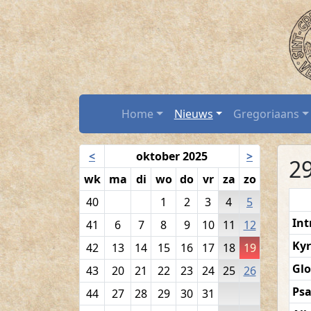
Volkszang - 19 o
Spring naar hoofdtekst
Home
Home
Nieuws
Gregoriaans
Navigatiekalender
<
oktober 2025
>
2
wk
ma
di
wo
do
vr
za
zo
40
1
2
3
4
5
Int
41
6
7
8
9
10
11
12
Kyr
42
13
14
15
16
17
18
19
Glo
43
20
21
22
23
24
25
26
Ps
44
27
28
29
30
31