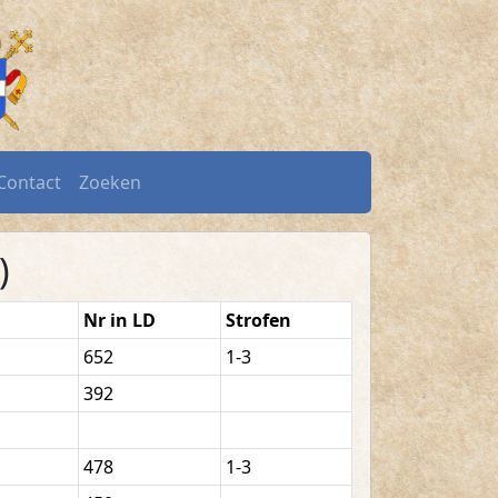
ond.nl
Contact
Zoeken
)
Nr in LD
Strofen
652
1-3
392
478
1-3