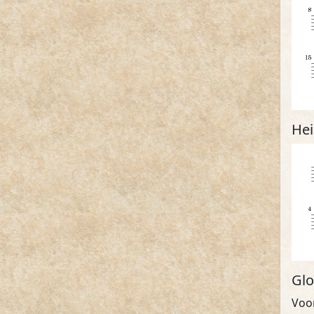
Hei
Glo
Voo