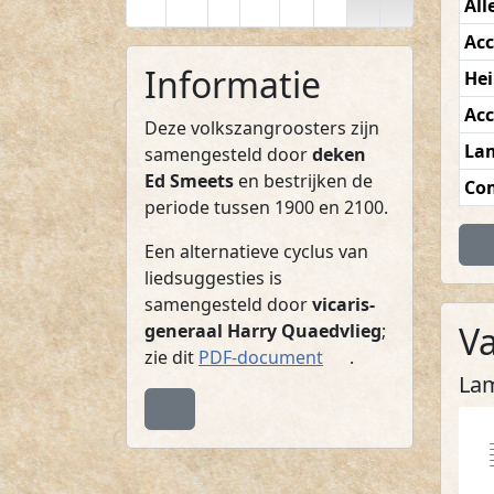
All
Acc
Informatie
Hei
Acc
Deze volkszangroosters zijn
La
samengesteld door
deken
Ed Smeets
en bestrijken de
Co
periode tussen 1900 en 2100.
Te
Een alternatieve cyclus van
liedsuggesties is
samengesteld door
vicaris-
V
generaal Harry Quaedvlieg
;
(PDF)
zie dit
PDF-document
.
La
Terug naar boven