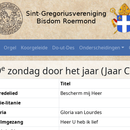
ktober 2025 / SGV-Roerm
Orgel
Koorgeleide
Do-ut-Des
Onderscheidingen
e
9
zondag door het jaar (Jaar C
Titel
redelied
Bescherm mij Heer
ie-litanie
ria
Gloria van Lourdes
almgezang
Heer U heb ik lief