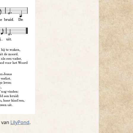
g van
LilyPond
.