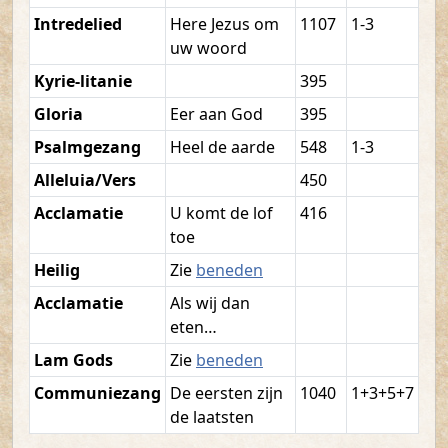
Intredelied
Here Jezus om
1107
1-3
uw woord
Kyrie-litanie
395
Gloria
Eer aan God
395
Psalmgezang
Heel de aarde
548
1-3
Alleluia/Vers
450
Acclamatie
U komt de lof
416
toe
Heilig
Zie
beneden
Acclamatie
Als wij dan
eten…
Lam Gods
Zie
beneden
Communiezang
De eersten zijn
1040
1+3+5+7
de laatsten