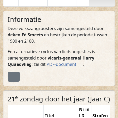
Informatie
Deze volkszangroosters zijn samengesteld door
deken Ed Smeets
en bestrijken de periode tussen
1900 en 2100.
Een alternatieve cyclus van liedsuggesties is
samengesteld door
vicaris-generaal Harry
(PDF)
Quaedvlieg
; zie dit
PDF-document
.
Terug naar boven
e
21
zondag door het jaar (Jaar C)
Nr in
Titel
LD
Strofen