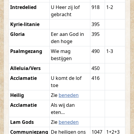
Intredelied
U Heer zij lof
918
1-2
gebracht
Kyrie-litanie
395
Gloria
Eer aan God in
395
den hoge
Psalmgezang
Wie mag
490
1-3
bestijgen
Alleluia/Vers
450
Acclamatie
U komt de lof
416
toe
Heilig
Zie
beneden
Acclamatie
Als wij dan
eten…
Lam Gods
Zie
beneden
Communiezang
De heiligen ons
1047
1+2+3