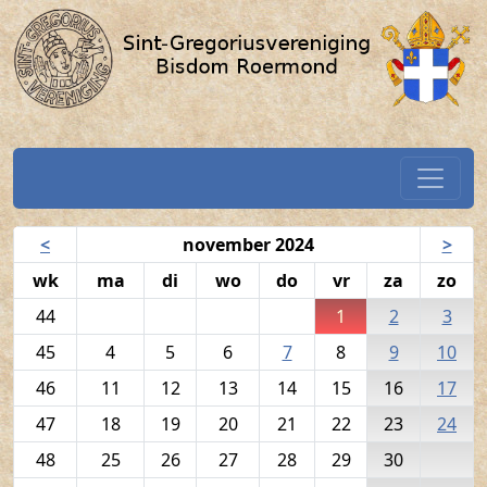
Volkszang - 1 november 2024 / 
Spring naar hoofdtekst
Home
Navigatiekalender
<
november 2024
>
wk
ma
di
wo
do
vr
za
zo
44
1
2
3
45
4
5
6
7
8
9
10
46
11
12
13
14
15
16
17
47
18
19
20
21
22
23
24
48
25
26
27
28
29
30