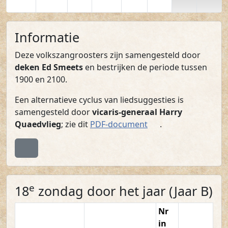
Informatie
Deze volkszangroosters zijn samengesteld door
deken Ed Smeets
en bestrijken de periode tussen
1900 en 2100.
Een alternatieve cyclus van liedsuggesties is
samengesteld door
vicaris-generaal Harry
(PDF)
Quaedvlieg
; zie dit
PDF-document
.
Terug naar boven
e
18
zondag door het jaar (Jaar B)
Nr
in