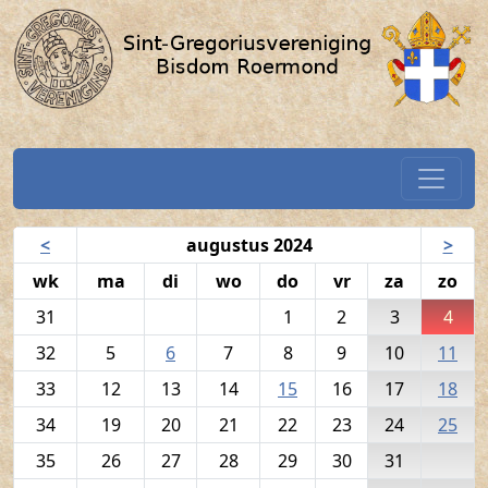
Volkszang - 4 augustus 2024 / 
Spring naar hoofdtekst
Home
Navigatiekalender
<
augustus 2024
>
wk
ma
di
wo
do
vr
za
zo
31
1
2
3
4
32
5
6
7
8
9
10
11
33
12
13
14
15
16
17
18
34
19
20
21
22
23
24
25
35
26
27
28
29
30
31