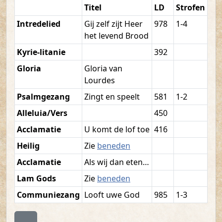
Titel
LD
Strofen
Intredelied
Gij zelf zijt Heer
978
1-4
het levend Brood
Kyrie-litanie
392
Gloria
Gloria van
Lourdes
Psalmgezang
Zingt en speelt
581
1-2
Alleluia/Vers
450
Acclamatie
U komt de lof toe
416
Heilig
Zie
beneden
Acclamatie
Als wij dan eten…
Lam Gods
Zie
beneden
Communiezang
Looft uwe God
985
1-3
Terug naar boven