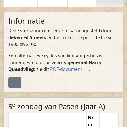
Informatie
Deze volkszangroosters zijn samengesteld door
deken Ed Smeets
en bestrijken de periode tussen
1900 en 2100.
Een alternatieve cyclus van liedsuggesties is
samengesteld door
vicaris-generaal Harry
(PDF)
Quaedvlieg
; zie dit
PDF-document
.
Terug naar boven
e
5
zondag van Pasen (Jaar A)
Nr
in