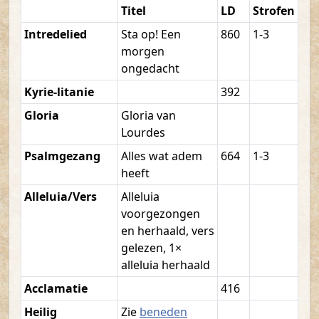
Titel
LD
Strofen
Intredelied
Sta op! Een
860
1-3
morgen
ongedacht
Kyrie-litanie
392
Gloria
Gloria van
Lourdes
Psalmgezang
Alles wat adem
664
1-3
heeft
Alleluia/Vers
Alleluia
voorgezongen
en herhaald, vers
gelezen, 1×
alleluia herhaald
Acclamatie
416
Heilig
Zie
beneden