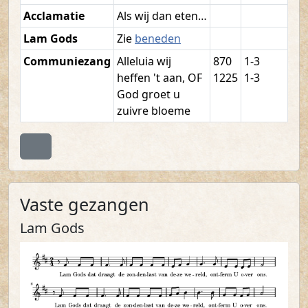
Acclamatie
Als wij dan eten…
Lam Gods
Zie
beneden
Communiezang
Alleluia wij
870
1-3
heffen 't aan, OF
1225
1-3
God groet u
zuivre bloeme
Terug naar boven
Vaste gezangen
Lam Gods