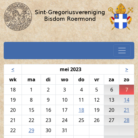
Volkszang - 7 mei 2023 / SGV-R
Spring naar hoofdtekst
Home
Navigatiekalender
<
mei 2023
>
wk
ma
di
wo
do
vr
za
zo
18
1
2
3
4
5
6
7
19
8
9
10
11
12
13
14
20
15
16
17
18
19
20
21
21
22
23
24
25
26
27
28
22
29
30
31