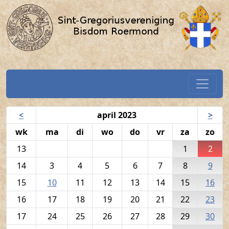
Volkszang - 2 april 2023 / SGV-
Spring naar hoofdtekst
Home
Navigatiekalender
<
april 2023
>
wk
ma
di
wo
do
vr
za
zo
13
1
2
14
3
4
5
6
7
8
9
15
10
11
12
13
14
15
16
16
17
18
19
20
21
22
23
17
24
25
26
27
28
29
30