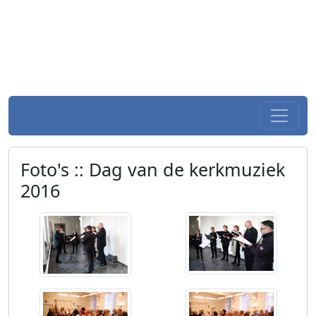
Foto's / SGV-Roermond.nl
Spring naar hoofdtekst
Home
Foto's :: Dag van de kerkmuziek
2016