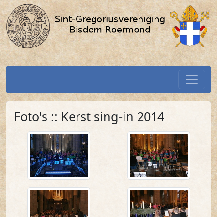
Foto's / SGV-Roermond.nl
Spring naar hoofdtekst
Home
Foto's :: Kerst sing-in 2014